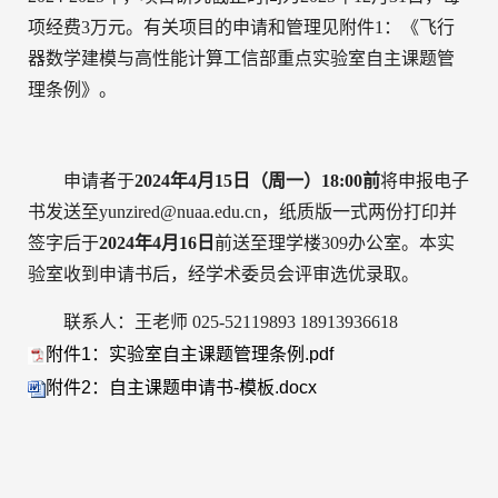
项经费
3
万元。有关项目的申请和管理见附件1：《飞行
器数学建模与高性能计算工信部重点实验室
自主
课题管
理条例》。
申请者于
2024年4月15日（周一）18:00前
将申报电子
书发送至
yunzired
@nuaa.edu.cn，
纸质版一式两份打印并
签字后
于
2024
年4
月16
日
前送至理学楼309办公室。
本实
验室收到申请书后，经学术委员会评审选优录取。
联系人：王老师 025-52119893 18913936618
附件1：实验室自主课题管理条例.pdf
附件2：自主课题申请书-模板.docx